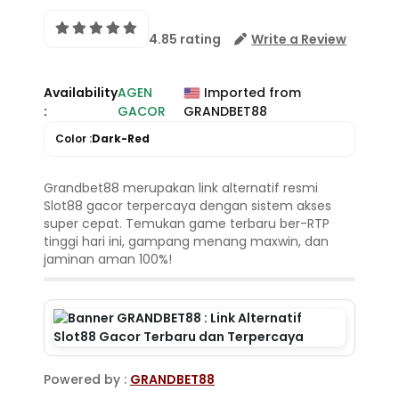
4.85 rating
Write a Review
Availability
AGEN
Imported from
:
GACOR
GRANDBET88
Color :
Dark-Red
Grandbet88 merupakan link alternatif resmi
Slot88 gacor terpercaya dengan sistem akses
super cepat. Temukan game terbaru ber-RTP
tinggi hari ini, gampang menang maxwin, dan
jaminan aman 100%!
Powered by :
GRANDBET88