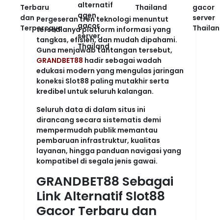
Pergeseran tren teknologi menuntut
tersedianya platform informasi yang
tangkas, efisien, dan mudah dipahami.
Guna menjawab tantangan tersebut,
GRANDBET88
hadir sebagai wadah
edukasi modern yang mengulas jaringan
koneksi Slot88 paling mutakhir serta
kredibel untuk seluruh kalangan.
Seluruh data di dalam situs ini
dirancang secara sistematis demi
mempermudah publik memantau
pembaruan infrastruktur, kualitas
layanan, hingga panduan navigasi yang
kompatibel di segala jenis gawai.
GRANDBET88 Sebagai
Link Alternatif Slot88
Gacor Terbaru dan