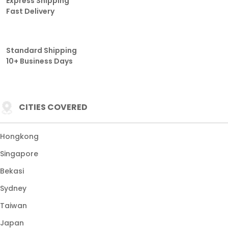
Express Shipping
Fast Delivery
Standard Shipping
10+ Business Days
CITIES COVERED
Hongkong
Singapore
Bekasi
Sydney
Taiwan
Japan