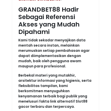
GRANDBET88 Hadir
Sebagai Referensi
Akses yang Mudah
Dipahami
Kami tidak sekadar menyajikan data
mentah secara instan, melainkan
merumuskan setiap pembahasan agar
dapat diimplementasikan dengan
mudah, baik oleh pengguna awam
maupun para profesional.
Berbekal materi yang mutakhir,
arsitektur informasi yang higienis, serta
fleksibilitas tampilan, kami
berkomitmen menyuguhkan
kenyamanan terbaik bagi publik yang
menelusuri fakta link alternatif Slot88
gacor terbaru dan terpercaya.